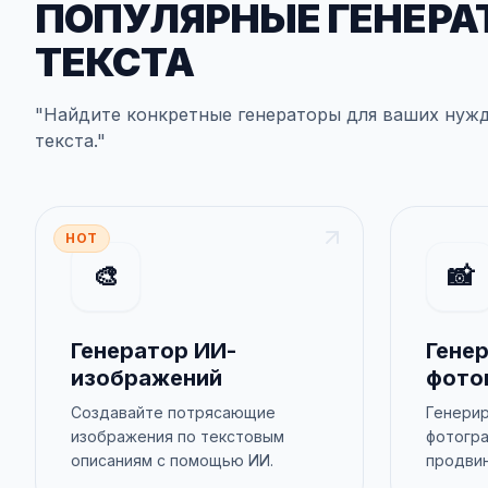
ПОПУЛЯРНЫЕ ГЕНЕРА
ТЕКСТА
"
Найдите конкретные генераторы для ваших нуж
текста
."
HOT
🎨
📸
Генератор ИИ-
Гене
изображений
фото
Создавайте потрясающие
Генери
изображения по текстовым
фотогр
описаниям с помощью ИИ.
продвин