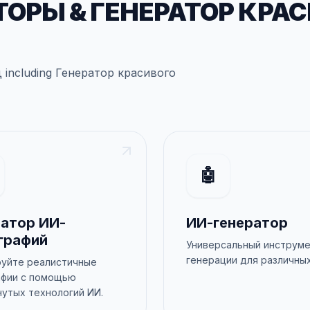
ТОРЫ
&
ГЕНЕРАТОР КРА
д
including
Генератор красивогo
🤖
ратор ИИ-
ИИ-генератор
графий
Универсальный инструме
генерации для различны
руйте реалистичные
афии с помощью
утых технологий ИИ.