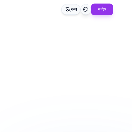
লগইন
বাংলা