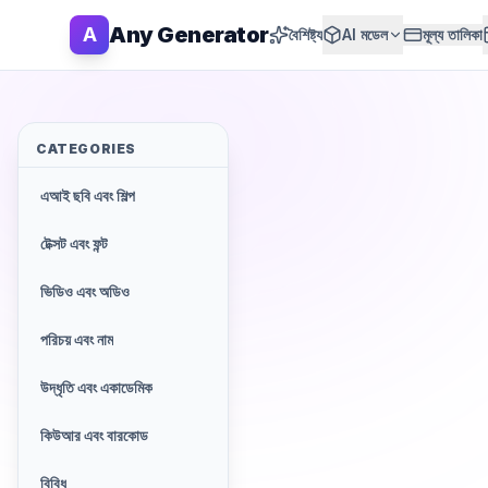
Any Generator
A
বৈশিষ্ট্য
AI মডেল
মূল্য তালিকা
CATEGORIES
এআই ছবি এবং শিল্প
টেক্সট এবং ফন্ট
ভিডিও এবং অডিও
পরিচয় এবং নাম
উদ্ধৃতি এবং একাডেমিক
কিউআর এবং বারকোড
বিবিধ