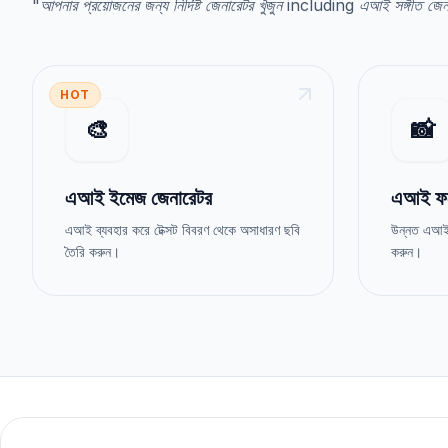
"
আপনার প্রয়োজনের জন্য নির্দিষ্ট জেনারেটর খুঁজুন
including
এআই সঙ্গীত জেন
HOT
🎨
📸
এআই ইমেজ জেনারেটর
এআই ফট
এআই ব্যবহার করে টেক্সট বিবরণ থেকে অসাধারণ ছবি
উন্নত এআই প
তৈরি করুন।
করুন।