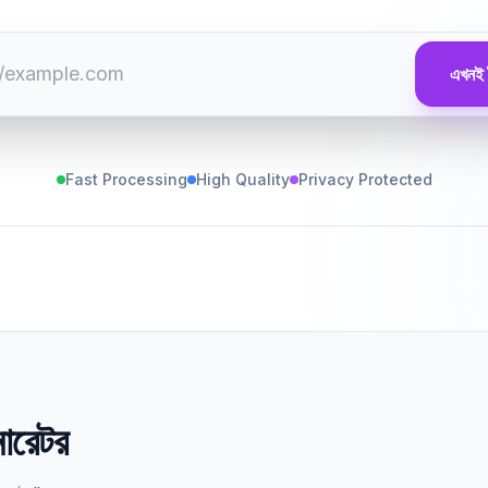
এখনই 
Fast Processing
High Quality
Privacy Protected
ারেটর