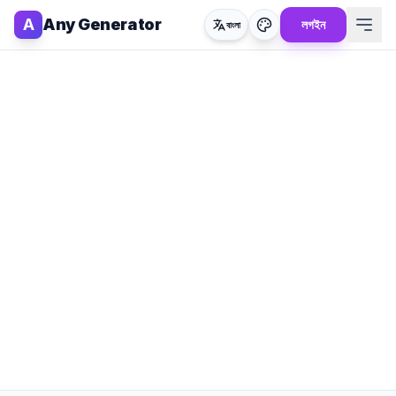
A
Any Generator
লগইন
বাংলা