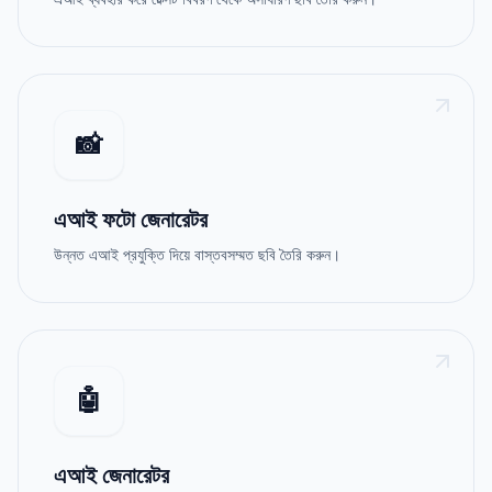
📸
এআই ফটো জেনারেটর
উন্নত এআই প্রযুক্তি দিয়ে বাস্তবসম্মত ছবি তৈরি করুন।
🤖
এআই জেনারেটর