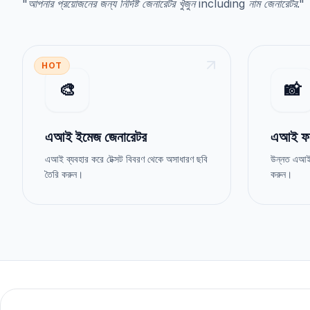
"
আপনার প্রয়োজনের জন্য নির্দিষ্ট জেনারেটর খুঁজুন
including
নাম জেনারেটর
."
HOT
🎨
📸
এআই ইমেজ জেনারেটর
এআই ফট
এআই ব্যবহার করে টেক্সট বিবরণ থেকে অসাধারণ ছবি
উন্নত এআই প
তৈরি করুন।
করুন।