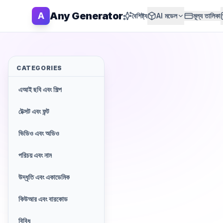
Any Generator
A
বৈশিষ্ট্য
AI মডেল
মূল্য তালিকা
CATEGORIES
এআই ছবি এবং শিল্প
টেক্সট এবং ফন্ট
ভিডিও এবং অডিও
পরিচয় এবং নাম
উদ্ধৃতি এবং একাডেমিক
কিউআর এবং বারকোড
বিবিধ