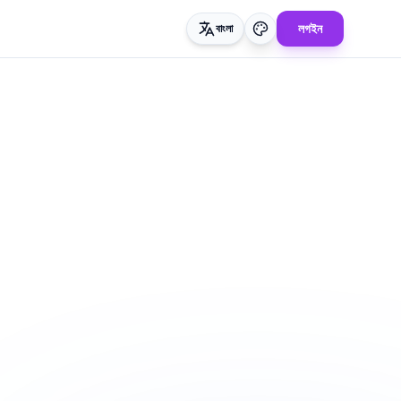
লগইন
বাংলা