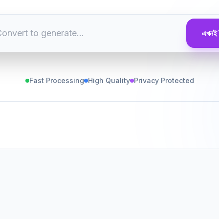
এখনই 
Fast Processing
High Quality
Privacy Protected