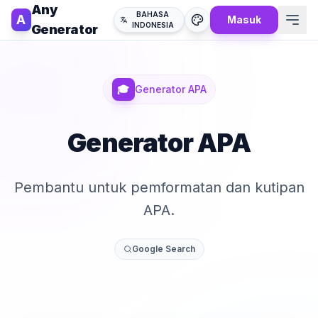
Any
BAHASA
A
Masuk
INDONESIA
Generator
🎓
Generator APA
Generator APA
Pembantu untuk pemformatan dan kutipan
APA.
Google Search