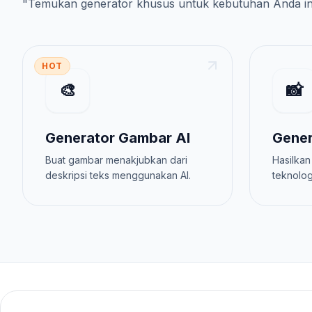
"
Temukan generator khusus untuk kebutuhan Anda
i
HOT
🎨
📸
Generator Gambar AI
Gener
Buat gambar menakjubkan dari
Hasilkan
deskripsi teks menggunakan AI.
teknolog