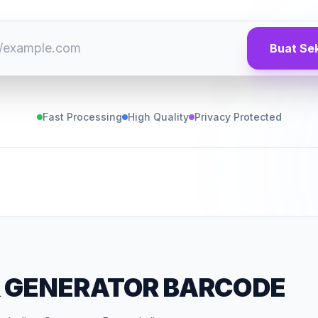
Buat Se
Fast Processing
High Quality
Privacy Protected
&
GENERATOR BARCODE