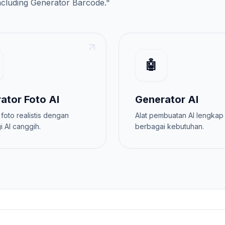
ncluding
Generator Barcode
."
🤖
ator Foto AI
Generator AI
 foto realistis dengan
Alat pembuatan AI lengkap
i AI canggih.
berbagai kebutuhan.