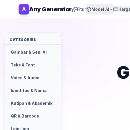
Any Generator
A
Fitur
Model AI
Harg
CATEGORIES
Gambar & Seni AI
G
Teks & Font
Video & Audio
Identitas & Nama
Kutipan & Akademik
QR & Barcode
Lain-lain