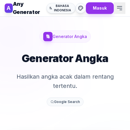
Any
BAHASA
A
Masuk
INDONESIA
Generator
🔢
Generator Angka
Generator Angka
Hasilkan angka acak dalam rentang
tertentu.
Google Search