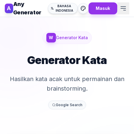
Any
BAHASA
A
Masuk
INDONESIA
Generator
W
Generator Kata
Generator Kata
Hasilkan kata acak untuk permainan dan
brainstorming.
Google Search