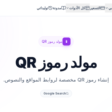
عي
التسعير
كل الأدوات
مدونة
توليداتي
📱
مولد رموز QR
مولد رموز QR
إنشاء رموز QR مخصصة لروابط المواقع والنصوص.
Google Search