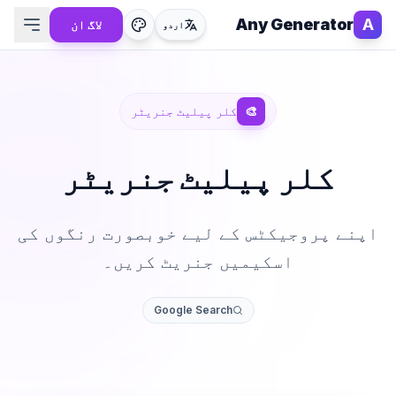
Any Generator
A
لاگ ان
اردو
🎨
کلر پیلیٹ جنریٹر
کلر پیلیٹ جنریٹر
اپنے پروجیکٹس کے لیے خوبصورت رنگوں کی
اسکیمیں جنریٹ کریں۔
Google Search