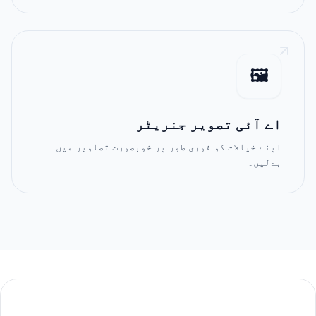
🖼️
اے آئی تصویر جنریٹر
اپنے خیالات کو فوری طور پر خوبصورت تصاویر میں
بدلیں۔