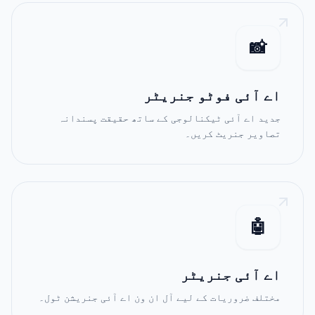
📸
اے آئی فوٹو جنریٹر
جدید اے آئی ٹیکنالوجی کے ساتھ حقیقت پسندانہ
تصاویر جنریٹ کریں۔
🤖
اے آئی جنریٹر
مختلف ضروریات کے لیے آل ان ون اے آئی جنریشن ٹول۔