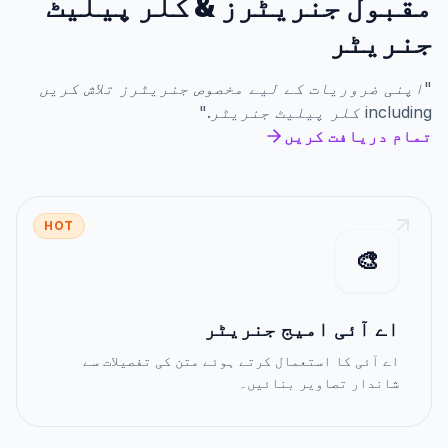
مقبول جنریٹرز
&
کلر پیلیٹ
جنریٹر
"
اپنی ضروریات کے لیے مخصوص جنریٹرز تلاش کریں
including
کلر پیلیٹ جنریٹر
."
تمام دریافت کریں
HOT
🎨
اے آئی امیج جنریٹر
اے آئی کا استعمال کرتے ہوئے متن کی تفصیلات سے
شاندار تصاویر بنائیں۔