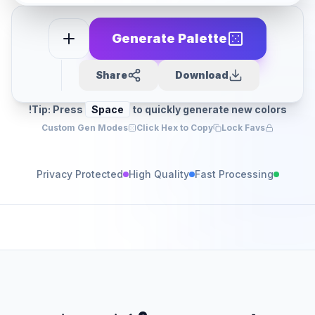
Generate Palette
Share
Download
Tip: Press
Space
to quickly generate new colors!
Custom Gen Modes
Click Hex to Copy
Lock Favs
Privacy Protected
High Quality
Fast Processing