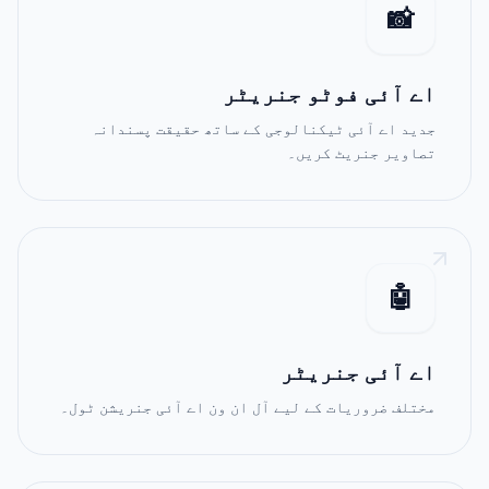
📸
اے آئی فوٹو جنریٹر
جدید اے آئی ٹیکنالوجی کے ساتھ حقیقت پسندانہ
تصاویر جنریٹ کریں۔
🤖
اے آئی جنریٹر
مختلف ضروریات کے لیے آل ان ون اے آئی جنریشن ٹول۔