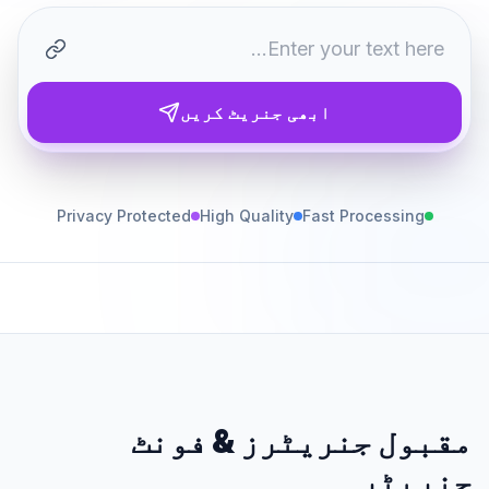
ابھی جنریٹ کریں
Privacy Protected
High Quality
Fast Processing
مقبول جنریٹرز
&
فونٹ
جنریٹر