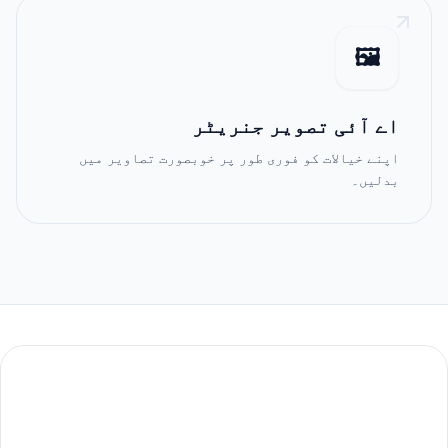
🖼️
اے آئی تصویر جنریٹر
اپنے خیالات کو فوری طور پر خوبصورت تصاویر میں
بدلیں۔