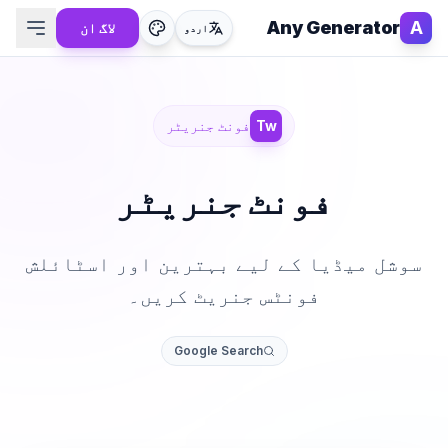
Any Generator
A
لاگ ان
اردو
Tw
فونٹ جنریٹر
فونٹ جنریٹر
سوشل میڈیا کے لیے بہترین اور اسٹائلش
فونٹس جنریٹ کریں۔
Google Search