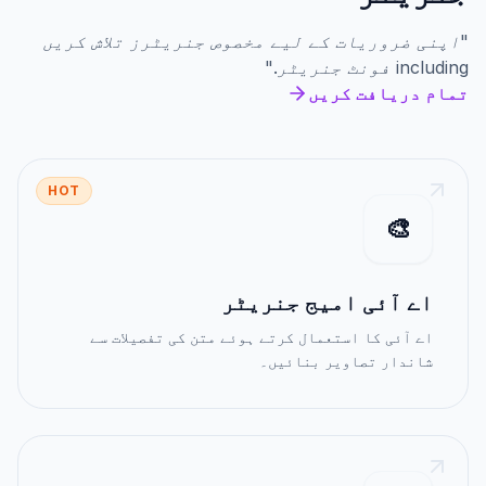
"
اپنی ضروریات کے لیے مخصوص جنریٹرز تلاش کریں
including
فونٹ جنریٹر
."
تمام دریافت کریں
HOT
🎨
اے آئی امیج جنریٹر
اے آئی کا استعمال کرتے ہوئے متن کی تفصیلات سے
شاندار تصاویر بنائیں۔