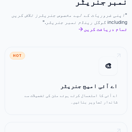
نمبر جنریٹر
"
اپنی ضروریات کے لیے مخصوص جنریٹرز تلاش کریں
including
گوگل رینڈم نمبر جنریٹر
."
تمام دریافت کریں
HOT
🎨
اے آئی امیج جنریٹر
اے آئی کا استعمال کرتے ہوئے متن کی تفصیلات سے
شاندار تصاویر بنائیں۔