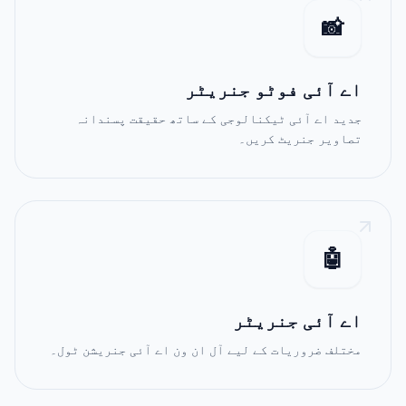
📸
اے آئی فوٹو جنریٹر
جدید اے آئی ٹیکنالوجی کے ساتھ حقیقت پسندانہ
تصاویر جنریٹ کریں۔
🤖
اے آئی جنریٹر
مختلف ضروریات کے لیے آل ان ون اے آئی جنریشن ٹول۔