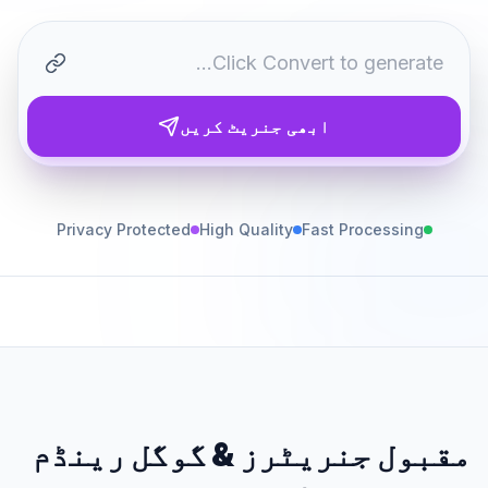
ابھی جنریٹ کریں
Privacy Protected
High Quality
Fast Processing
مقبول جنریٹرز
&
گوگل رینڈم