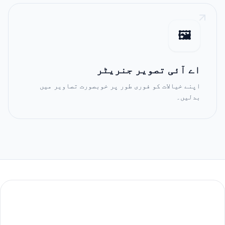
🖼️
اے آئی تصویر جنریٹر
اپنے خیالات کو فوری طور پر خوبصورت تصاویر میں
بدلیں۔