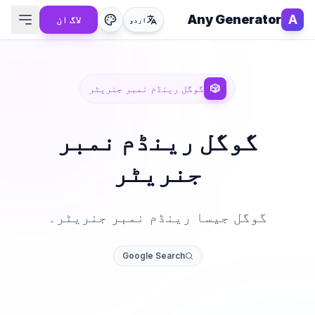
Any Generator
A
لاگ ان
اردو
🎲
گوگل رینڈم نمبر جنریٹر
گوگل رینڈم نمبر
جنریٹر
گوگل جیسا رینڈم نمبر جنریٹر۔
Google Search