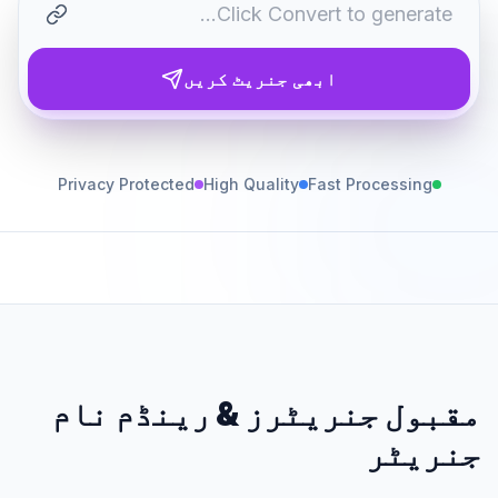
ابھی جنریٹ کریں
Privacy Protected
High Quality
Fast Processing
مقبول جنریٹرز
&
رینڈم نام
جنریٹر