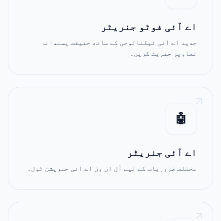
اے آئی فوٹو جنریٹر
جدید اے آئی ٹیکنالوجی کے ساتھ حقیقت پسندانہ
تصاویر جنریٹ کریں۔
🤖
اے آئی جنریٹر
مختلف ضروریات کے لیے آل ان ون اے آئی جنریشن ٹول۔