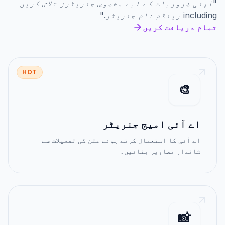
"
اپنی ضروریات کے لیے مخصوص جنریٹرز تلاش کریں
including
رینڈم نام جنریٹر
."
تمام دریافت کریں
HOT
🎨
اے آئی امیج جنریٹر
اے آئی کا استعمال کرتے ہوئے متن کی تفصیلات سے
شاندار تصاویر بنائیں۔
📸