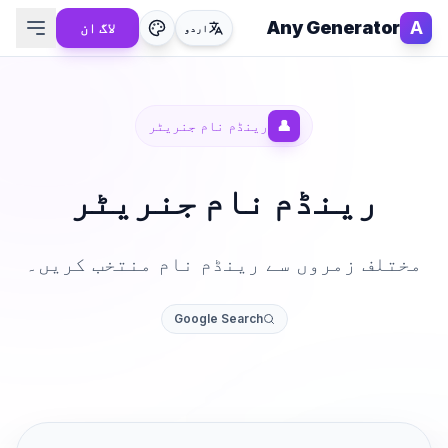
Any Generator
A
لاگ ان
اردو
👤
رینڈم نام جنریٹر
رینڈم نام جنریٹر
مختلف زمروں سے رینڈم نام منتخب کریں۔
Google Search