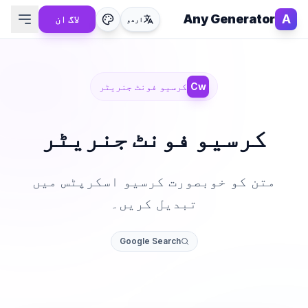
Any Generator
A
لاگ ان
اردو
Cw
کرسیو فونٹ جنریٹر
کرسیو فونٹ جنریٹر
متن کو خوبصورت کرسیو اسکرپٹس میں
تبدیل کریں۔
Google Search