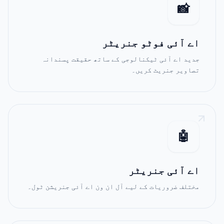
📸
اے آئی فوٹو جنریٹر
جدید اے آئی ٹیکنالوجی کے ساتھ حقیقت پسندانہ
تصاویر جنریٹ کریں۔
🤖
اے آئی جنریٹر
مختلف ضروریات کے لیے آل ان ون اے آئی جنریشن ٹول۔