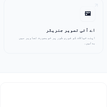
🖼️
اے آئی تصویر جنریٹر
اپنے خیالات کو فوری طور پر خوبصورت تصاویر میں
بدلیں۔