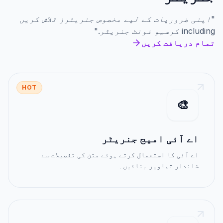
"
اپنی ضروریات کے لیے مخصوص جنریٹرز تلاش کریں
including
کرسیو فونٹ جنریٹر
."
تمام دریافت کریں
HOT
🎨
اے آئی امیج جنریٹر
اے آئی کا استعمال کرتے ہوئے متن کی تفصیلات سے
شاندار تصاویر بنائیں۔