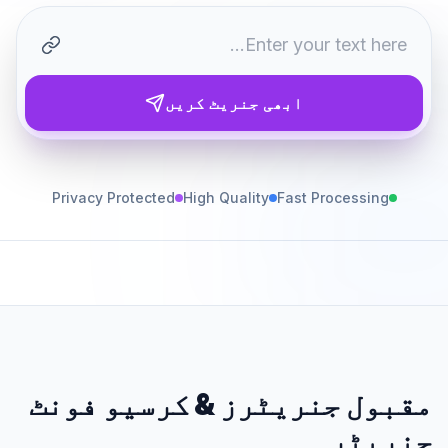
ابھی جنریٹ کریں
Privacy Protected
High Quality
Fast Processing
مقبول جنریٹرز
&
کرسیو فونٹ
جنریٹر