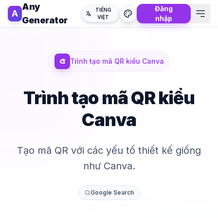
Any
Đăng
TIẾNG
A
VIỆT
nhập
Generator
🎨
Trình tạo mã QR kiểu Canva
Trình tạo mã QR kiểu
Canva
Tạo mã QR với các yếu tố thiết kế giống
như Canva.
Google Search