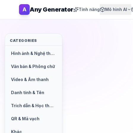
Any Generator
A
Tính năng
Mô hình AI
CATEGORIES
Hình ảnh & Nghệ thuật AI
Văn bản & Phông chữ
Video & Âm thanh
Danh tính & Tên
Trích dẫn & Học thuật
QR & Mã vạch
Khác