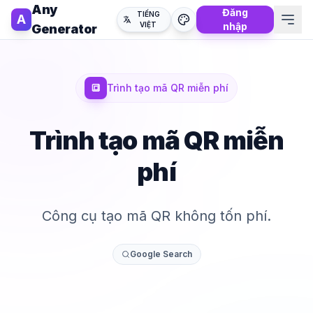
Any
Đăng
TIẾNG
A
VIỆT
nhập
Generator
🔳
Trình tạo mã QR miễn phí
Trình tạo mã QR miễn
phí
Công cụ tạo mã QR không tốn phí.
Google Search