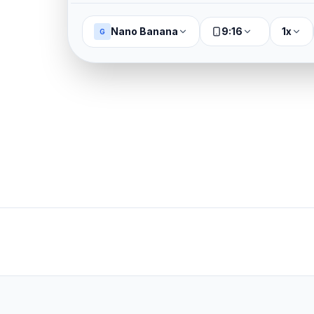
Nano Banana
9:16
1x
G