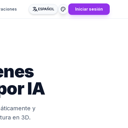
raciones
Iniciar sesión
ESPAÑOL
enes
por IA
máticamente y
tura en 3D.