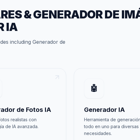
ARES
&
GENERADOR DE IM
 IA
ades
including
Generador de
🤖
ador de Fotos IA
Generador IA
otos realistas con
Herramienta de generación
ía de IA avanzada.
todo en uno para diversas
necesidades.