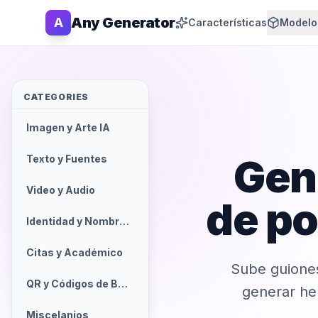
Any Generator
A
Características
Modelo
CATEGORIES
Imagen y Arte IA
Gen
Texto y Fuentes
Video y Audio
de po
Identidad y Nombres
Citas y Académico
Sube guiones
QR y Códigos de Barras
generar he
Miscelanios