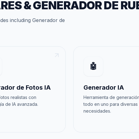
ARES
&
GENERADOR DE RU
ades
including
Generador de
🤖
ador de Fotos IA
Generador IA
otos realistas con
Herramienta de generación
ía de IA avanzada.
todo en uno para diversas
necesidades.