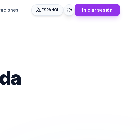
raciones
Iniciar sesión
ESPAÑOL
eda