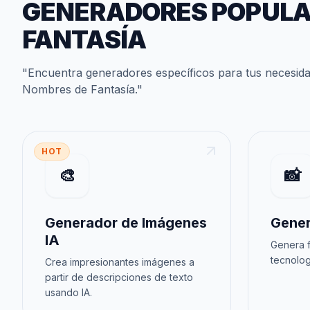
GENERADORES POPUL
FANTASÍA
"
Encuentra generadores específicos para tus necesid
Nombres de Fantasía
."
HOT
🎨
📸
Generador de Imágenes
Gener
IA
Genera f
tecnolog
Crea impresionantes imágenes a
partir de descripciones de texto
usando IA.