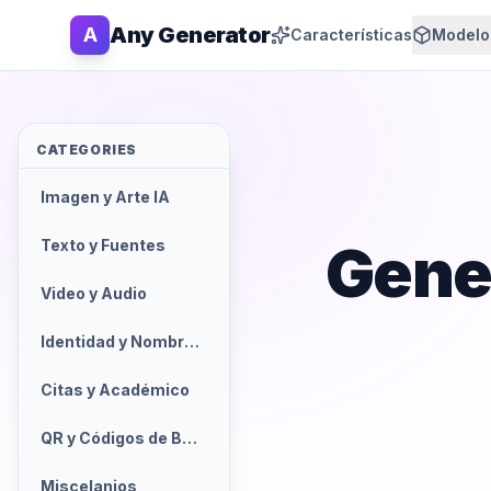
Any Generator
A
Características
Modelo
CATEGORIES
Imagen y Arte IA
Gene
Texto y Fuentes
Video y Audio
Identidad y Nombres
Citas y Académico
QR y Códigos de Barras
Miscelanios