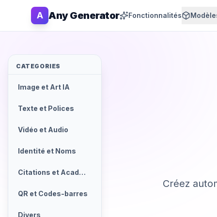
Any Generator
A
Fonctionnalités
Modèles
CATEGORIES
Image et Art IA
Texte et Polices
Vidéo et Audio
Identité et Noms
Citations et Académique
Créez autom
QR et Codes-barres
Divers