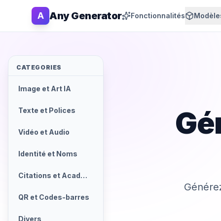
Any Generator
A
Fonctionnalités
Modèles
CATEGORIES
Image et Art IA
Gén
Texte et Polices
Vidéo et Audio
Identité et Noms
Citations et Académique
Générez
QR et Codes-barres
Divers