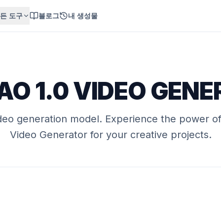
든 도구
블로그
내 생성물
O 1.0 VIDEO GEN
deo generation model
. Experience the power o
Video Generator
for your creative projects.