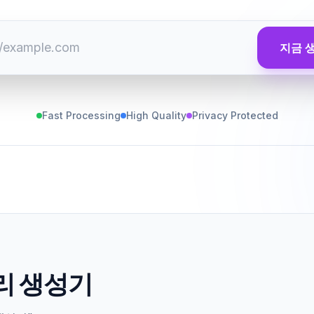
지금 
Fast Processing
High Quality
Privacy Protected
토리 생성기