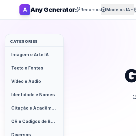
Any Generator
A
Recursos
Modelos IA
CATEGORIES
Imagem e Arte IA
G
Texto e Fontes
Vídeo e Áudio
Identidade e Nomes
G
Citação e Acadêmico
QR e Códigos de Barras
Diversos