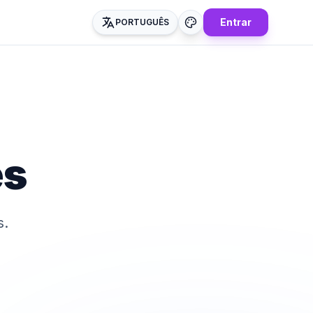
Entrar
PORTUGUÊS
es
s.