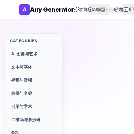
Any Generator
A
功能
AI模型
价格
所
CATEGORIES
AI 图像与艺术
文本与字体
视频与音频
身份与名称
引用与学术
二维码与条形码
杂项