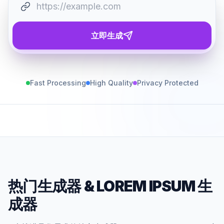
立即生成
Fast Processing
High Quality
Privacy Protected
热门生成器
&
LOREM IPSUM 生
成器