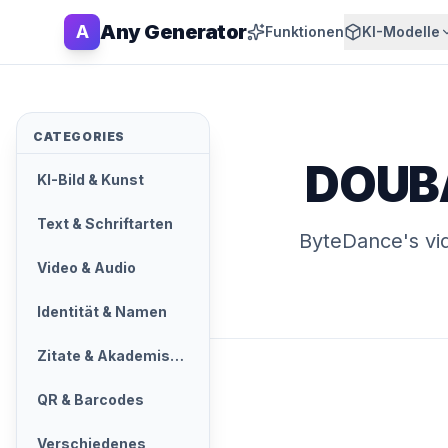
Any Generator
A
Funktionen
KI-Modelle
CATEGORIES
DOUBA
KI-Bild & Kunst
Text & Schriftarten
ByteDance's vi
Video & Audio
Identität & Namen
Zitate & Akademisch
QR & Barcodes
Verschiedenes