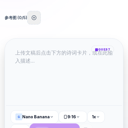
参考图 (
0
/5)
GUEST
Nano Banana
9:16
1x
G