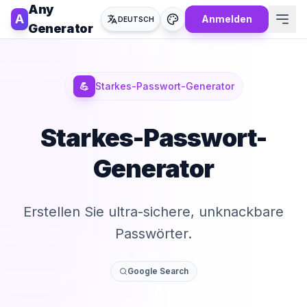
Any
A
Anmelden
DEUTSCH
Generator
💪
Starkes-Passwort-Generator
Starkes-Passwort-
Generator
Erstellen Sie ultra-sichere, unknackbare
Passwörter.
Google Search