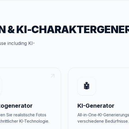
N
&
KI-CHARAKTERGENE
sse
including
KI-
🤖
togenerator
KI-Generator
en Sie realistische Fotos
All-in-One-KI-Generierungs
chrittlicher KI-Technologie.
verschiedene Bedürfnisse.