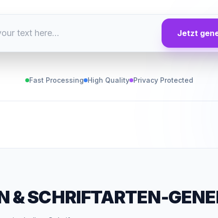
Jetzt gen
Fast Processing
High Quality
Privacy Protected
N
&
SCHRIFTARTEN-GENE