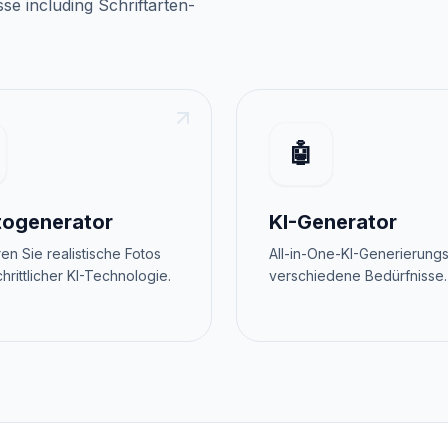
sse
including
Schriftarten-
🤖
togenerator
KI-Generator
en Sie realistische Fotos
All-in-One-KI-Generierungs
chrittlicher KI-Technologie.
verschiedene Bedürfnisse.