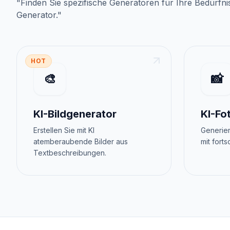
"
Finden Sie spezifische Generatoren für Ihre Bedürfni
Generator
."
HOT
🎨
📸
KI-Bildgenerator
KI-Fo
Erstellen Sie mit KI
Generier
atemberaubende Bilder aus
mit forts
Textbeschreibungen.