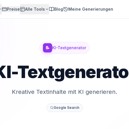
Preise
Alle Tools
Blog
Meine Generierungen
📝
KI-Textgenerator
KI-Textgenerato
Kreative Textinhalte mit KI generieren.
Google Search