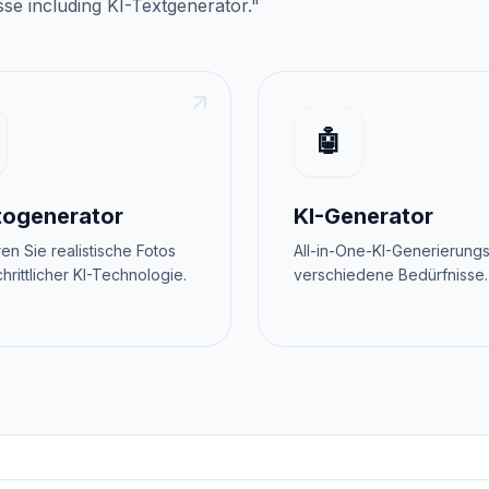
sse
including
KI-Textgenerator
."
🤖
togenerator
KI-Generator
en Sie realistische Fotos
All-in-One-KI-Generierungs
chrittlicher KI-Technologie.
verschiedene Bedürfnisse.