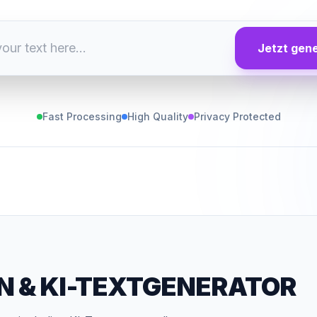
Jetzt gen
Fast Processing
High Quality
Privacy Protected
N
&
KI-TEXTGENERATOR